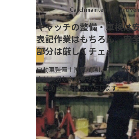
Catch maintenance and vehi
キャッチの整備・車検は
表記作業はもちろん、安
部分は厳しくチェック
自動車整備士国家試験に合格し技術
士が大切な命を乗せるお車を厳しく
と快適さをお届けいたします。