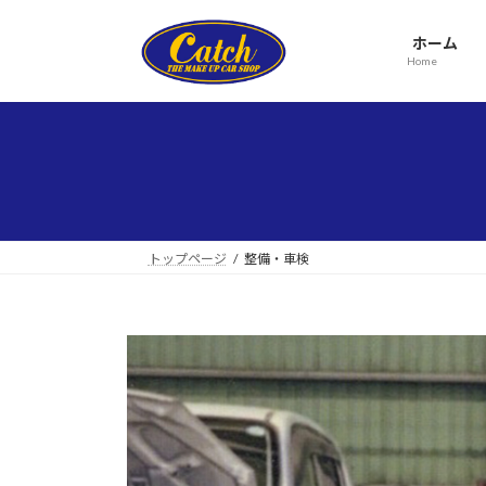
コ
ナ
ン
ビ
ホーム
テ
ゲ
Home
ン
ー
ツ
シ
へ
ョ
ス
ン
キ
に
ッ
移
プ
動
トップページ
整備・車検