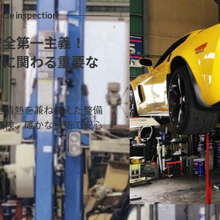
cle inspection
安全第一主義！
全に関わる重要な
と情熱を兼ね備えた整備
点検、確かな技術で安心