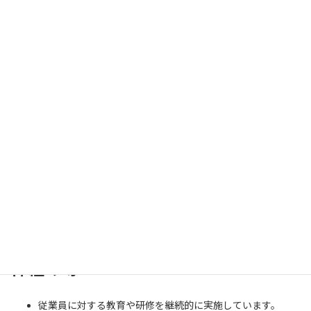
ます。
意向把握・確認を丁寧に行い、お客様の求める補償内容をご
提案いたします。
当社は自動車保険のみでなく、火災保険、新種保険、生命保
険等も取り扱っております。当社の経験や知識を活用し、個
人のお客様、法人のお客様に対しリスク管理のご提案をさせ
ていただきます。
※上記は
「顧客本位の業務運営に関する原則 ２・５」
に対応して
おります。
◆
従業員に対する適切な動機づけの
枠組み等
従業員に対する教育や研修を継続的に実施しています。