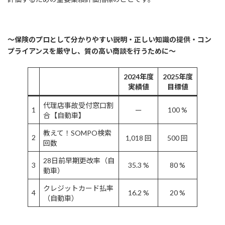
～保険のプロとして分かりやすい説明・正しい知識の提供・コン
プライアンスを厳守し、質の高い商談を行うために～
2024年度
2025年度
実績値
目標値
代理店事故受付窓口割
1
100 %
ー
合【自動車】
教えて！SOMPO検索
2
1,018 回
500 回
回数
28日前早期更改率（自
3
35.3 %
80 %
動車）
クレジットカード払率
4
16.2 %
20 %
（自動車）