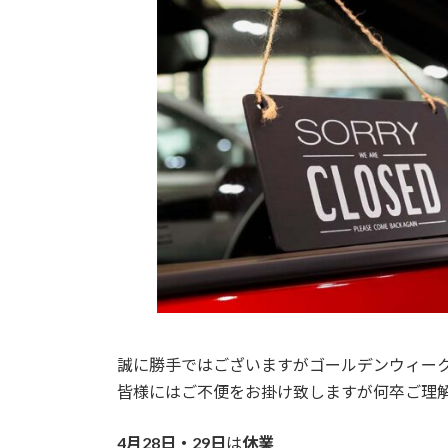
日
時
:
誠に勝手ではございますがゴールデンウィー
皆様にはご不便をお掛け致しますが何卒ご理
4月28日・29日
は
休業