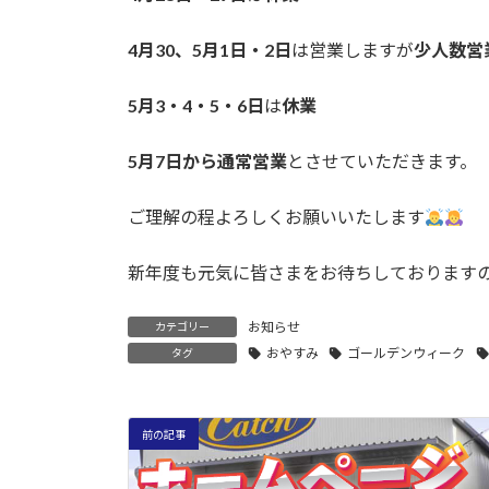
4月30、5月1日・2日
は営業しますが
少人数営
5月3・4・5・6日
は
休業
5月7日から通常営業
とさせていただきます。
ご理解の程よろしくお願いいたします
新年度も元気に皆さまをお待ちしております
お知らせ
カテゴリー
おやすみ
ゴールデンウィーク
タグ
前の記事