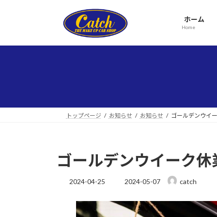
コ
ナ
ン
ビ
ホーム
テ
ゲ
Home
ン
ー
ツ
シ
へ
ョ
ス
ン
キ
に
ッ
移
プ
動
トップページ
お知らせ
お知らせ
ゴールデンウイ
ゴールデンウイーク休
最
2024-04-25
2024-05-07
catch
終
更
新